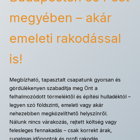
megyében – akár
emeleti rakodással
is!
Megbízható, tapasztalt csapatunk gyorsan és
gördülékenyen szabadítja meg Önt a
felhalmozódott törmeléktől és építési hulladéktól –
legyen szó földszinti, emeleti vagy akár
nehezebben megközelíthető helyszínről.
Nálunk nincs várakozás, rejtett költség vagy
felesleges fennakadás – csak korrekt árak,
rugalmas időpontok és profi rakodás.