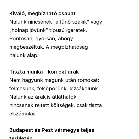
Kiváló, megbízható csapat
Nálunk nincsenek „eltűnő szakik” vagy
„holnap jövünk” típusú ígéretek.
Pontosan, gyorsan, ahogy
megbeszéltük. A megbízhatóság
nálunk alap.
Tiszta munka – korrekt árak
Nem hagyunk magunk után romokat:
felmosunk, felsöpörünk, lezsákolunk.
Nálunk az árak is átláthatók –
nincsenek rejtett költségek, csak tiszta
elszámolás.
Budapest és Pest vármegye teljes
területén