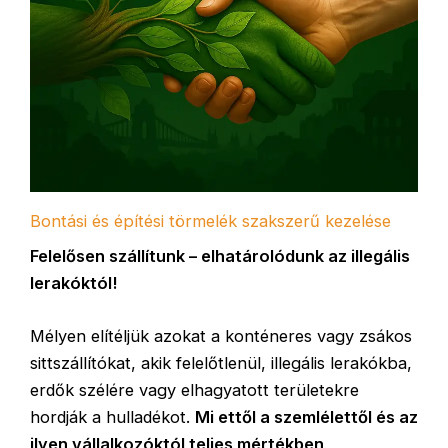
Bontási és építési törmelék szakszerű kezelése
Felelősen szállítunk – elhatárolódunk az illegális
lerakóktól!
Mélyen elítéljük azokat a konténeres vagy zsákos
sittszállítókat, akik felelőtlenül, illegális lerakókba,
erdők szélére vagy elhagyatott területekre
hordják a hulladékot.
Mi ettől a szemlélettől és az
ilyen vállalkozóktól teljes mértékben