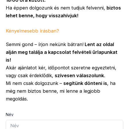
18:00 óra között.
Ha éppen dolgozunk és nem tudjuk felvenni,
biztos
lehet benne, hogy visszahívjuk!
Kényelmesebb írásban?
Semmi gond – írjon nekünk bátran!
Lent az oldal
alján meg találja a kapcsolat felvételi űrlapunkat
is!
Akár ajánlatot kér, időpontot szeretne egyeztetni,
vagy csak érdeklődik,
szívesen válaszolunk
.
Mi nem csak dolgozunk –
segítünk dönteni is
, ha
még nem biztos benne, mi lenne a legjobb
megoldás.
Név