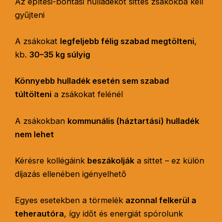
Az építési-bontási hulladékot sittes zsákokba kell
gyűjteni
A zsákokat
legfeljebb félig szabad megtölteni
,
kb.
30–35 kg súlyig
Könnyebb hulladék esetén sem szabad
túltölteni
a zsákokat felénél
A zsákokban
kommunális (háztartási) hulladék
nem lehet
Kérésre kollégáink
beszákolják
a sittet – ez külön
díjazás ellenében igényelhető
Egyes esetekben a törmelék
azonnal felkerül a
teherautóra
, így időt és energiát spórolunk