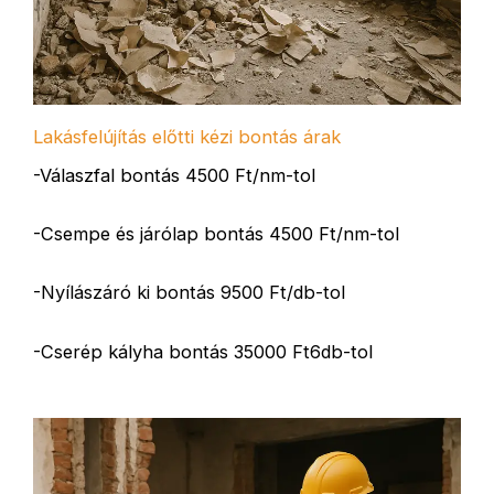
Lakásfelújítás előtti kézi bontás árak
-Válaszfal bontás 4500 Ft/nm-tol
-Csempe és járólap bontás 4500 Ft/nm-tol
-Nyílászáró ki bontás 9500 Ft/db-tol
-Cserép kályha bontás 35000 Ft6db-tol