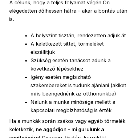
A célunk, hogy a teljes folyamat végén Ön
elégedetten dőlhessen hátra – akár a bontás után
is.
A helyszínt tisztán, rendezetten adjuk át
A keletkezett sittet, törmeléket
elszállítjuk
Szükség esetén tanácsot adunk a
következő lépésekhez
Igény esetén megbízható
szakembereket is tudunk ajánlani (akiket
mi is beengednénk az otthonunkba)
Nálunk a munka minősége mellett a
kapcsolati megbízhatóság is érték
Ha a munkák során zsákos vagy egyéb törmelék
keletkezik,
ne aggódjon – mi gurulunk a
segítségére!
Gyorsan, tisztán, korrektül