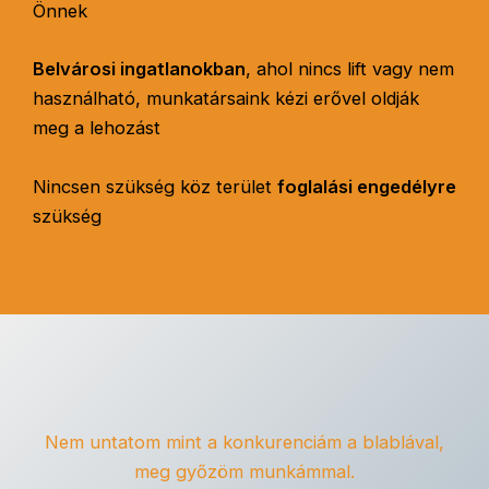
Önnek
Belvárosi ingatlanokban
, ahol nincs lift vagy nem
használható, munkatársaink kézi erővel oldják
meg a lehozást
Nincsen szükség köz terület
foglalási engedélyre
szükség
Nem untatom mint a konkurenciám a blablával,
meg győzöm munkámmal.