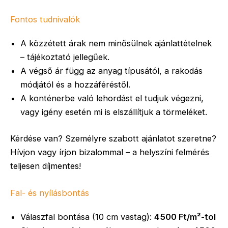
Fontos tudnivalók
A közzétett árak nem minősülnek ajánlattételnek
– tájékoztató jellegűek.
A végső ár függ az anyag típusától, a rakodás
módjától és a hozzáféréstől.
A konténerbe való lehordást el tudjuk végezni,
vagy igény esetén mi is elszállítjuk a törmeléket.
Kérdése van? Személyre szabott ajánlatot szeretne?
Hívjon vagy írjon bizalommal – a helyszíni felmérés
teljesen díjmentes!
Fal- és nyílásbontás
Válaszfal bontása (10 cm vastag):
4 500 Ft/m²-tol