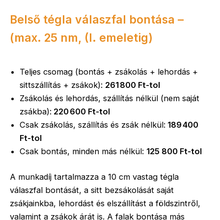
Belső tégla válaszfal bontása –
(max. 25 nm, (I. emeletig)
Teljes csomag (bontás + zsákolás + lehordás +
sittszállítás + zsákok):
261 800 Ft-tol
Zsákolás és lehordás, szállítás nélkül (nem saját
zsákba):
220 600 Ft-tol
Csak zsákolás, szállítás és zsák nélkül:
189 400
Ft-tol
Csak bontás, minden más nélkül:
125 800 Ft-tol
A munkadíj tartalmazza a 10 cm vastag tégla
válaszfal bontását, a sitt bezsákolását saját
zsákjainkba, lehordást és elszállítást a földszintről,
valamint a zsákok árát is. A falak bontása más