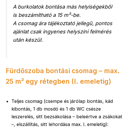
A burkolatok bontása más helyiségekből
is beszámítható a 15 m²-be.
A csomag ára tájékoztató jellegű, pontos
ajánlat csak ingyenes helyszíni felmérés
után készül.
Fürdőszoba bontási csomag – max.
25 m² egy rétegben (I. emeletig)
Teljes csomag (csempe és járólap bontás, kád
kibontás, 1 db mosdó és 1 db WC csésze
leszerelés, sitt bezsákolása – beleértve a zsákokat
–, elszállítás, sitt lehordása max. I. emeletig):