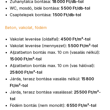
Zuhanytálca bontása:
18 000 Ft/db-tol
WC, mosdó, bidé bontása:
5 500 Ft/db-tol
Csaptelepek bontása:
1 500 Ft/db-tol
Beton, vakolat, födém
Vakolat leverése (oldalfal):
4 500 Ft/m²-tol
Vakolat leverése (mennyezet):
5 500 Ft/m²-tol
Aljzatbeton bontás max. 10 cm (vasalás nélkül):
15 000 Ft/m²-tol
Aljzatbeton bontás max. 10 cm (vas hálóval):
25 800 Ft/m²-tol
Járda, terasz bontása vasalás nélkül:
15 800
Ft/m²-tol
Járda, terasz bontása vasalással:
25 500 Ft/m²-
tol
Födém bontás (nem monolit):
6 550 Ft/m²-tol