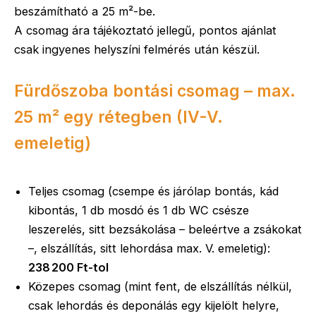
beszámítható a 25 m²-be.
A csomag ára tájékoztató jellegű, pontos ajánlat
csak ingyenes helyszíni felmérés után készül.
Fürdőszoba bontási csomag – max.
25 m² egy rétegben (IV-V.
emeletig)
Teljes csomag (csempe és járólap bontás, kád
kibontás, 1 db mosdó és 1 db WC csésze
leszerelés, sitt bezsákolása – beleértve a zsákokat
–, elszállítás, sitt lehordása max. V. emeletig):
238 200 Ft-tol
Közepes csomag (mint fent, de elszállítás nélkül,
csak lehordás és deponálás egy kijelölt helyre,