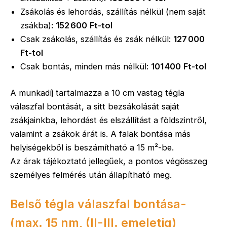
Zsákolás és lehordás, szállítás nélkül (nem saját
zsákba)
:
152 600
Ft-tol
Csak zsákolás, szállítás és zsák nélkül:
127 000
Ft-tol
Csak bontás, minden más nélkül:
101 400
Ft-tol
A munkadíj tartalmazza a 10 cm vastag tégla
válaszfal bontását, a sitt bezsákolását saját
zsákjainkba, lehordást és elszállítást a földszintről,
valamint a zsákok árát is. A falak bontása más
helyiségekből is beszámítható a 15 m²-be.
Az árak tájékoztató jellegűek, a pontos végösszeg
személyes felmérés után állapítható meg.
Belső tégla válaszfal bontása-
(max. 15 nm, (II-III. emeletig)