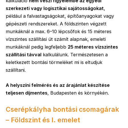
kalkuláció
nem veszi figyelembe az egyedi
szerkezeti vagy logisztikai sajátosságokat
,
például a falvastagságokat, építőanyagokat vagy
gépészeti rendszereket. A földszinten végzett
munkáknál a max. 6–10 lépcsőfok és 15 méteres
vízszintes szállítási út számít alapnak, emeleti
munkáknál pedig legfeljebb
25 méteres vízszintes
szállítási távval
kalkulálunk. Természetesen a
keletkezett bontási törmeléket mi is eltudjuk
szállítani.
A helyszíni felmérés és az árajánlat készítése
teljesen díjmentes
, Budapesten és környékén.
Cserépkályha bontási csomagárak
– Földszint és I. emelet