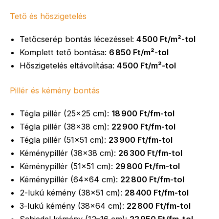
Tető és hőszigetelés
Tetőcserép bontás lécezéssel:
4 500 Ft/m²-tol
Komplett tető bontása:
6 850 Ft/m²-tol
Hőszigetelés eltávolítása:
4 500 Ft/m²-tol
Pillér és kémény bontás
Tégla pillér (25×25 cm):
18 900 Ft/fm-tol
Tégla pillér (38×38 cm):
22 900 Ft/fm-tol
Tégla pillér (51×51 cm):
23 900 Ft/fm-tol
Kéménypillér (38×38 cm):
26 300 Ft/fm-tol
Kéménypillér (51×51 cm):
29 800 Ft/fm-tol
Kéménypillér (64×64 cm):
22 800 Ft/fm-tol
2-lukú kémény (38×51 cm):
28 400 Ft/fm-tol
3-lukú kémény (38×64 cm):
22 800 Ft/fm-tol