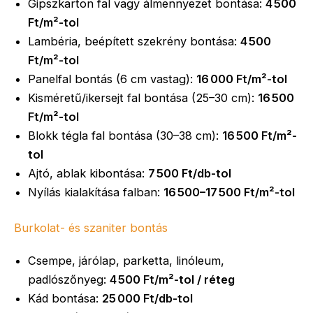
Gipszkarton fal vagy álmennyezet bontása:
4 500
Ft/m²-tol
Lambéria, beépített szekrény bontása:
4 500
Ft/m²-tol
Panelfal bontás (6 cm vastag):
16 000 Ft/m²-tol
Kisméretű/ikersejt fal bontása (25–30 cm):
16 500
Ft/m²-tol
Blokk tégla fal bontása (30–38 cm):
16 500 Ft/m²-
tol
Ajtó, ablak kibontása:
7 500 Ft/db-tol
Nyílás kialakítása falban:
16 500–17 500 Ft/m²-tol
Burkolat- és szaniter bontás
Csempe, járólap, parketta, linóleum,
padlószőnyeg:
4 500 Ft/m²-tol / réteg
Kád bontása:
25 000 Ft/db-tol