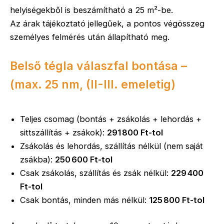
helyiségekből is beszámítható a 25 m²-be.
Az árak tájékoztató jellegűek, a pontos végösszeg
személyes felmérés után állapítható meg.
Belső tégla válaszfal bontása –
(max. 25 nm, (II-III. emeletig)
Teljes csomag (bontás + zsákolás + lehordás +
sittszállítás + zsákok):
291 800 Ft-tol
Zsákolás és lehordás, szállítás nélkül (nem saját
zsákba):
250 600 Ft-tol
Csak zsákolás, szállítás és zsák nélkül:
229 400
Ft-tol
Csak bontás, minden más nélkül:
125 800 Ft-tol