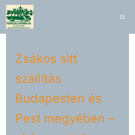
Skip
to
content
Zsákos sitt
szállítás
Budapesten és
Pest megyében –