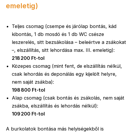
emeletig)
Teljes csomag (csempe és járólap bontás, kád
kibontás, 1 db mosdó és 1 db WC csésze
leszerelés, sitt bezsákolása – beleértve a zsákokat
–, elszállítás, sitt lehordása max. III. emeletig):
218 200 Ft-tol
Közepes csomag (mint fent, de elszállítás nélkül,
csak lehordás és deponálás egy kijelölt helyre,
nem saját zsákba):
198 800 Ft-tol
Alap csomag (csak bontás és zsákolás, nem saját
zsákba, elszállítás és lehordás nélkül):
109 200 Ft-tol
A burkolatok bontása más helyiségekből is