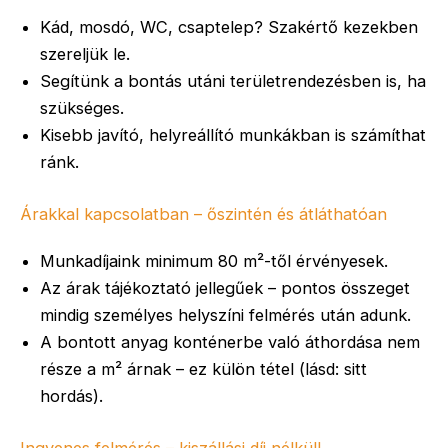
Kád, mosdó, WC, csaptelep? Szakértő kezekben
szereljük le.
Segítünk a bontás utáni területrendezésben is, ha
szükséges.
Kisebb javító, helyreállító munkákban is számíthat
ránk.
Árakkal kapcsolatban – őszintén és átláthatóan
Munkadíjaink minimum 80 m²-től érvényesek.
Az árak tájékoztató jellegűek – pontos összeget
mindig személyes helyszíni felmérés után adunk.
A bontott anyag konténerbe való áthordása nem
része a m² árnak – ez külön tétel (lásd: sitt
hordás).
Ingyenes felmérés – kiszállási díj nélkül!