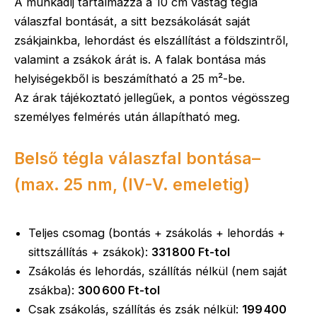
A munkadíj tartalmazza a 10 cm vastag tégla
válaszfal bontását, a sitt bezsákolását saját
zsákjainkba, lehordást és elszállítást a földszintről,
valamint a zsákok árát is. A falak bontása más
helyiségekből is beszámítható a 25 m²-be.
Az árak tájékoztató jellegűek, a pontos végösszeg
személyes felmérés után állapítható meg.
Belső tégla válaszfal bontása–
(max. 25 nm, (IV-V. emeletig)
Teljes csomag (bontás + zsákolás + lehordás +
sittszállítás + zsákok):
331 800 Ft-tol
Zsákolás és lehordás, szállítás nélkül (nem saját
zsákba):
300 600 Ft-tol
Csak zsákolás, szállítás és zsák nélkül:
199 400