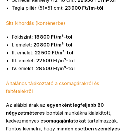
Schiedel kémény (12–16 cm):
22 950 Ft/fm-tol
Tégla pillér (51×51 cm):
23 900 Ft/fm-tól
Sitt kihordás (konténerbe)
Földszint:
18 800 Ft/m³-tol
I. emelet:
20 800 Ft/m³-tol
II. emelet:
22 500 Ft/m³-tol
III. emelet:
22 500 Ft/m³-tol
IV. emelet:
28 500 Ft/m³-tol
Általános tájékoztató a csomagárakról és
feltételekről
Az alábbi árak az
egyenként legfeljebb 80
négyzetméteres
bontási munkákra kialakított,
kedvezményes
csomagajánlatokat
tartalmazzák.
Fontos kiemelni, hogy
minden esetben személyes