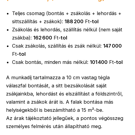
Teljes csomag (bontás + zsákolás + lehordás +
sittszállítás + zsákok):
188 200
Ft
-tol
Zsákolás és lehordás, szállítás nélkül (nem saját
zsákba):
162 600
Ft
-tol
Csak zsákolás, szállítás és zsák nélkül:
147 000
Ft
-tol
Csak bontás, minden más nélkül:
101 400
Ft
-tol
A munkadíj tartalmazza a 10 cm vastag tégla
válaszfal bontását, a sitt bezsákolását saját
zsákjainkba, lehordást és elszállítást a földszintről,
valamint a zsákok árát is. A falak bontása más
helyiségekből is beszámítható a 15 m²-be.
Az árak tájékoztató jellegűek, a pontos végösszeg
személyes felmérés után állapítható meg.