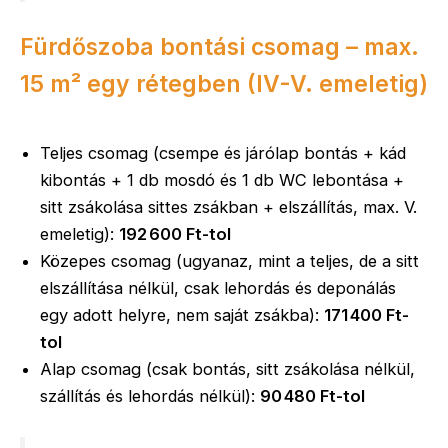
Fürdőszoba bontási csomag – max.
15 m² egy rétegben (IV-V. emeletig)
Teljes csomag (csempe és járólap bontás + kád
kibontás + 1 db mosdó és 1 db WC lebontása +
sitt zsákolása sittes zsákban + elszállítás, max. V.
emeletig):
192 600 Ft-tol
Közepes csomag (ugyanaz, mint a teljes, de a sitt
elszállítása nélkül, csak lehordás és deponálás
egy adott helyre, nem saját zsákba):
171 400 Ft-
tol
Alap csomag (csak bontás, sitt zsákolása nélkül,
szállítás és lehordás nélkül):
90 480 Ft-tol