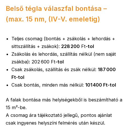
Belső tégla válaszfal bontása –
(max. 15 nm, (IV-V. emeletig)
Teljes csomag (bontás + zsákolás + lehordás +
sittszállítás + zsákok):
228 200
Ft
-tol
Zsákolás és lehordás, szállítás nélkül (nem saját
zsákba)
:
202 600 Ft
-tol
Csak zsákolás, szállítás és zsák nélkül:
187 000
Ft-tol
Csak bontás, minden más nélkül:
101 400 Ft-tol
A falak bontása más helyiségekből is beszámítható a
15 m²-be.
A csomag ára tájékoztató jellegű, pontos ajánlat
csak ingyenes helyszíni felmérés után készül.