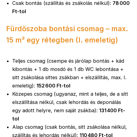
Csak bontás (szállítás és zsákolás nélkül):
78 000
Ft-tol
Fürdőszoba bontási csomag – max.
15 m² egy rétegben (I. emeletig)
Teljes csomag (csempe és járólap bontás + kád
kibontás + 1 db mosdó és 1 db WC lebontása +
sitt zsákolása sittes zsákban + elszállítás, max. I.
emeletig):
152 600 Ft-tol
Közepes csomag (ugyanaz, mint a teljes, de a sitt
elszállítása nélkül, csak lehordás és deponálás
egy adott helyre, nem saját zsákba):
131 400 Ft-
tol
Alap csomag (csak bontás, sitt zsákolása nélkül,
szállítás és lehordás nélkül):
110 480 Ft-tol