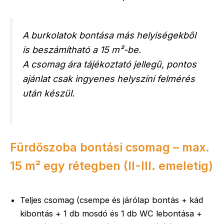
A burkolatok bontása más helyiségekből
is beszámítható a 15 m²-be.
A csomag ára tájékoztató jellegű, pontos
ajánlat csak ingyenes helyszíni felmérés
után készül.
Fürdőszoba bontási csomag – max.
15 m² egy rétegben (II-III. emeletig)
Teljes csomag (csempe és járólap bontás + kád
kibontás + 1 db mosdó és 1 db WC lebontása +