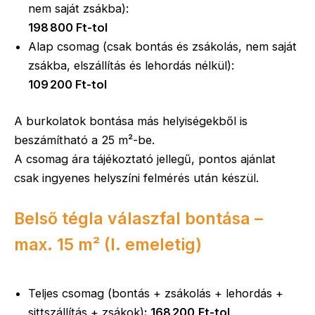
nem saját zsákba):
198 800 Ft-tol
Alap csomag (csak bontás és zsákolás, nem saját
zsákba, elszállítás és lehordás nélkül):
109 200 Ft-tol
A burkolatok bontása más helyiségekből is
beszámítható a 25 m²-be.
A csomag ára tájékoztató jellegű, pontos ajánlat
csak ingyenes helyszíni felmérés után készül.
Belső tégla válaszfal bontása –
max. 15 m² (I. emeletig)
Teljes csomag (bontás + zsákolás + lehordás +
sittszállítás + zsákok)
:
168 200
Ft-tol