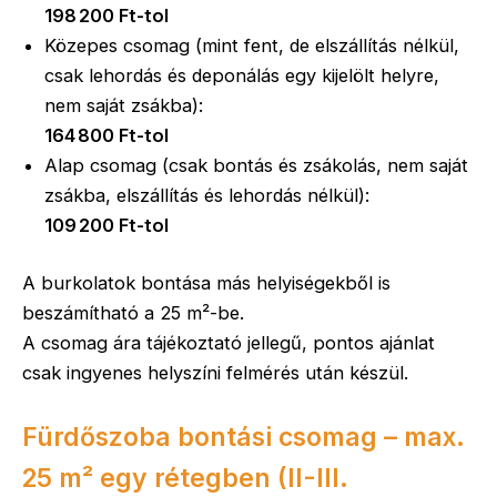
198 200 Ft-tol
Közepes csomag (mint fent, de elszállítás nélkül,
csak lehordás és deponálás egy kijelölt helyre,
nem saját zsákba):
164 800 Ft-tol
Alap csomag (csak bontás és zsákolás, nem saját
zsákba, elszállítás és lehordás nélkül):
109 200 Ft-tol
A burkolatok bontása más helyiségekből is
beszámítható a 25 m²-be.
A csomag ára tájékoztató jellegű, pontos ajánlat
csak ingyenes helyszíni felmérés után készül.
Fürdőszoba bontási csomag – max.
25 m² egy rétegben (II-III.