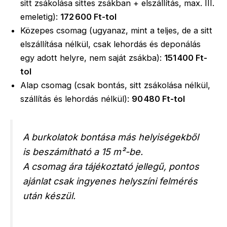
sitt zsákolása sittes zsákban + elszállítás, max. III.
emeletig):
172 600 Ft-tol
Közepes csomag (ugyanaz, mint a teljes, de a sitt
elszállítása nélkül, csak lehordás és deponálás
egy adott helyre, nem saját zsákba):
151 400 Ft-
tol
Alap csomag (csak bontás, sitt zsákolása nélkül,
szállítás és lehordás nélkül):
90 480 Ft-tol
A burkolatok bontása más helyiségekből
is beszámítható a 15 m²-be.
A csomag ára tájékoztató jellegű, pontos
ajánlat csak ingyenes helyszíni felmérés
után készül.