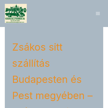
Skip
to
content
Zsákos sitt
szállítás
Budapesten és
Pest megyében –