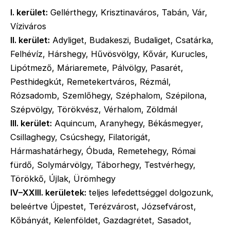
I. kerület:
Gellérthegy, Krisztinaváros, Tabán, Vár,
Víziváros
II. kerület:
Adyliget, Budakeszi, Budaliget, Csatárka,
Felhévíz, Hárshegy, Hűvösvölgy, Kővár, Kurucles,
Lipótmező, Máriaremete, Pálvölgy, Pasarét,
Pesthidegkút, Remetekertváros, Rézmál,
Rózsadomb, Szemlőhegy, Széphalom, Szépilona,
Szépvölgy, Törökvész, Vérhalom, Zöldmál
III. kerület:
Aquincum, Aranyhegy, Békásmegyer,
Csillaghegy, Csúcshegy, Filatorigát,
Hármashatárhegy, Óbuda, Remetehegy, Római
fürdő, Solymárvölgy, Táborhegy, Testvérhegy,
Törökkő, Újlak, Ürömhegy
IV–XXIII. kerületek:
teljes lefedettséggel dolgozunk,
beleértve Újpestet, Terézvárost, Józsefvárost,
Kőbányát, Kelenföldet, Gazdagrétet, Sasadot,