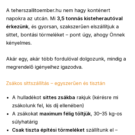
A teherszallitoember.hu nem hagy konténert
napokra az utcán. Mi
3,5 tonnás kisteherautóval
érkezünk
, és gyorsan, szakszerűen elszállítjuk a
sittet, bontási törmeléket – pont úgy, ahogy Önnek
kényelmes.
Akár egy, akár több fordulóval dolgozunk, mindig a
megrendelő igényeihez igazodva.
Zsákos sittszállítás – egyszerűen és tisztán
A hulladékot
sittes zsákba
rakjuk (kérésre mi
zsákolunk fel, kis díj ellenében)
A zsákokat
maximum félig töltjük
, 30–35 kg-os
súlyhatárig
Csak tiszta építési törmeléket
szállítunk el –