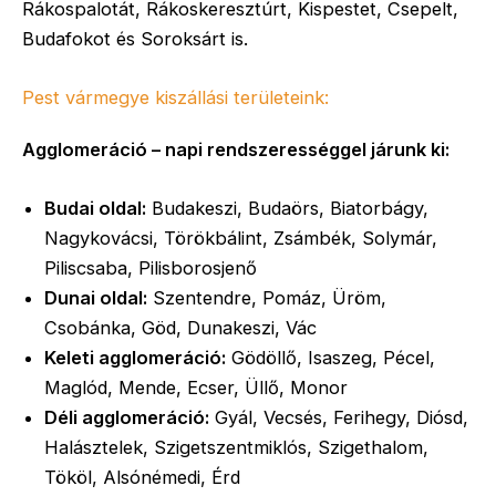
Rákospalotát, Rákoskeresztúrt, Kispestet, Csepelt,
Budafokot és Soroksárt is.
Pest vármegye kiszállási területeink:
Ag­glom­erá­ció – napi rendszerességgel járunk ki:
Budai oldal:
Budakeszi, Budaörs, Biatorbágy,
Nagykovácsi, Törökbálint, Zsámbék, Solymár,
Piliscsaba, Pilisborosjenő
Dunai oldal:
Szentendre, Pomáz, Üröm,
Csobánka, Göd, Dunakeszi, Vác
Keleti agglomeráció:
Gödöllő, Isaszeg, Pécel,
Maglód, Mende, Ecser, Üllő, Monor
Déli agglomeráció:
Gyál, Vecsés, Ferihegy, Diósd,
Halásztelek, Szigetszentmiklós, Szigethalom,
Tököl, Alsónémedi, Érd